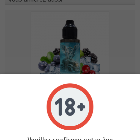
ICEBREAK - TRUCK (100ML)
23,90 €