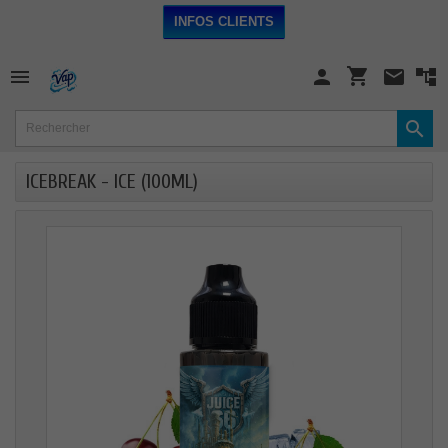
INFOS CLIENTS
shopping_cart

person
mail


ICEBREAK - ICE (100ML)