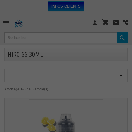
INFOS CLIENTS
shopping_cart

person
mail


HIRO 66 30ML

Affichage 1-5 de 5 article(s)