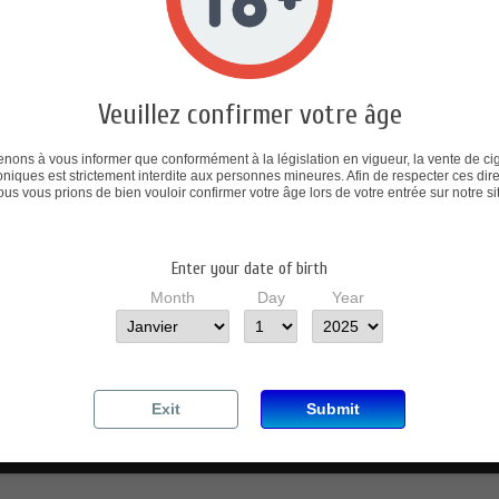
Trier par :
Veuillez confirmer votre âge
nons à vous informer que conformément à la législation en vigueur, la vente de ci
oniques est strictement interdite aux personnes mineures. Afin de respecter ces dire
ous vous prions de bien vouloir confirmer votre âge lors de votre entrée sur notre sit
LE HUGGY - CONCENTRE 30ML
LE BARBU - CONCENTRE 30ML
Enter your date of birth
12,90 €
12,90 €
Month
Day
Year


Aperçu rapide
Aperçu rapide
Exit
Submit